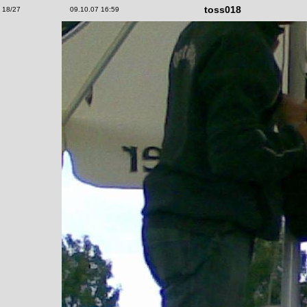
toss018
18/27
09.10.07 16:59