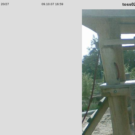
toss0
20/27
09.10.07 16:59