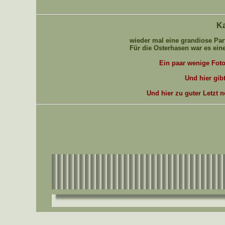
Ka
wieder mal eine grandiose Par
Für die Osterhasen war es ein
Ein paar wenige Foto
Und hier gibt
Und hier zu guter Letzt 