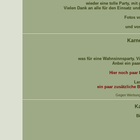
wieder eine tolle Party, mit 
Vielen Dank an alle für den Einsatz und
Fotos v
und vo
Karne
was für eine Wahnsinnsparty. Vi
Anbei ein paa
Hier noch paar
Las
ein paar zusätzliche B
Gegen Werbung h
Ka
B