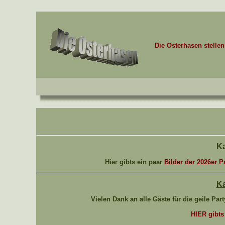
Die Osterhasen stellen 
Ka
Hier gibts ein paar
Bilder der 2026er P
Ka
Vielen Dank an alle Gäste für die geile Par
HIER gibts